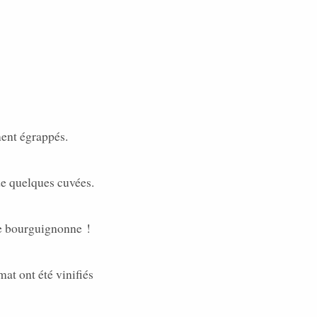
ment égrappés.
de quelques cuvées.
te bourguignonne !
mat ont été vinifiés