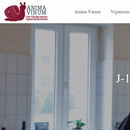
Skip to content
Anima Vinum
Vignerons
Tous les millésimes
Anima Vinum
Devenir co-acheteur –
Ex Profes
J-