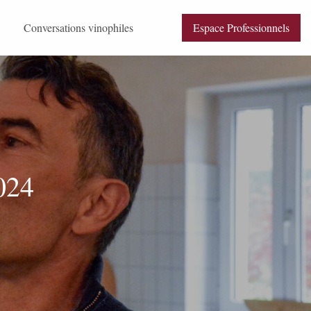
Conversations vinophiles
Espace Professionnels
e Beaune selon Anima Vinum
e 2025 pas à pas
FAQ (Français / English)
024