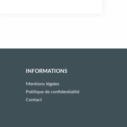
INFORMATIONS
Mentions légales
Politique de confidentialité
book
nstagram
n twitter
us on youtube
low us on linkedin
Contact