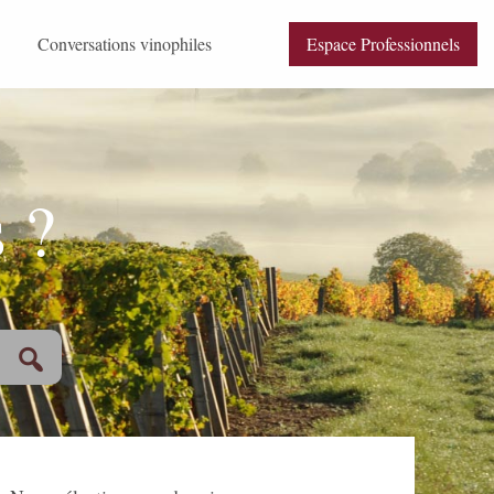
Conversations vinophiles
Espace Professionnels
e Beaune selon Anima Vinum
e 2025 pas à pas
FAQ (Français / English)
 ?