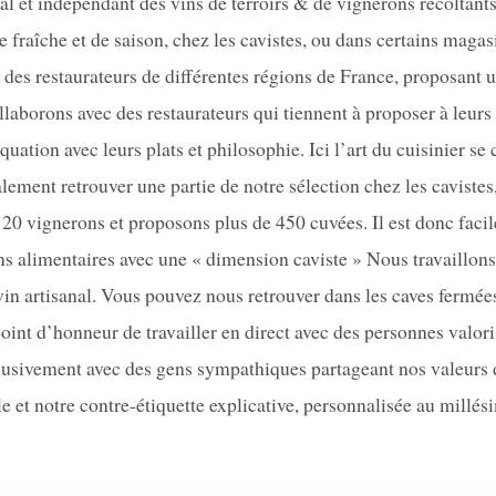
l et indépendant des vins de terroirs & de vignerons récoltan
 fraîche et de saison, chez les cavistes, ou dans certains magas
 des restaurateurs de différentes régions de France, proposant u
llaborons avec des restaurateurs qui tiennent à proposer à leurs
ation avec leurs plats et philosophie. Ici l’art du cuisinier se
lement retrouver une partie de notre sélection chez les cavistes, 
120 vignerons et proposons plus de 450 cuvées. Il est donc faci
ns alimentaires avec une « dimension caviste » Nous travaillons e
vin artisanal. Vous pouvez nous retrouver dans les caves fermée
t d’honneur de travailler en direct avec des personnes valorisan
xclusivement avec des gens sympathiques partageant nos valeurs 
le et notre contre-étiquette explicative, personnalisée au millés