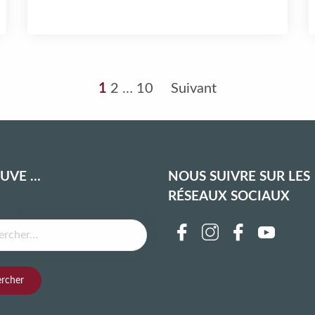
1
2
…
10
Suivant
OUVE …
NOUS SUIVRE SUR LES
RÉSEAUX SOCIAUX
er :
Follow us on face
Follow us on i
Follow us o
Follow 
Fol