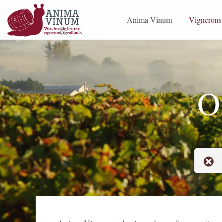
Skip to content
Anima Vinum
Vignerons
Tous les millésimes
Anima Vinum
Devenir co-acheteur –
Ex Profes
O